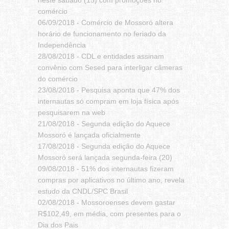
neste sábado (15) com promoções no
comércio
06/09/2018 -
Comércio de Mossoró altera
horário de funcionamento no feriado da
Independência
28/08/2018 -
CDL e entidades assinam
convênio com Sesed para interligar câmeras
do comércio
23/08/2018 -
Pesquisa aponta que 47% dos
internautas só compram em loja física após
pesquisarem na web
21/08/2018 -
Segunda edição do Aquece
Mossoró é lançada oficialmente
17/08/2018 -
Segunda edição do Aquece
Mossoró será lançada segunda-feira (20)
09/08/2018 -
51% dos internautas fizeram
compras por aplicativos no último ano, revela
estudo da CNDL/SPC Brasil
02/08/2018 -
Mossoroenses devem gastar
R$102,49, em média, com presentes para o
Dia dos Pais