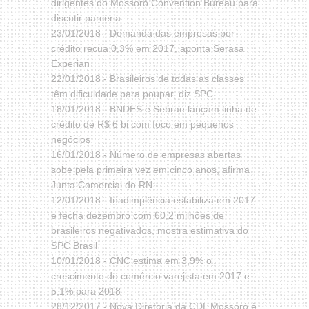
dirigentes do Mossoró Convention Bureau para
discutir parceria
23/01/2018 -
Demanda das empresas por
crédito recua 0,3% em 2017, aponta Serasa
Experian
22/01/2018 -
Brasileiros de todas as classes
têm dificuldade para poupar, diz SPC
18/01/2018 -
BNDES e Sebrae lançam linha de
crédito de R$ 6 bi com foco em pequenos
negócios
16/01/2018 -
Número de empresas abertas
sobe pela primeira vez em cinco anos, afirma
Junta Comercial do RN
12/01/2018 -
Inadimplência estabiliza em 2017
e fecha dezembro com 60,2 milhões de
brasileiros negativados, mostra estimativa do
SPC Brasil
10/01/2018 -
CNC estima em 3,9% o
crescimento do comércio varejista em 2017 e
5,1% para 2018
28/12/2017 -
Nova Diretoria da CDL Mossoró é