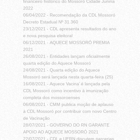
financeiro histórico do Mossoró Cidade Junina
2022
06/04/2022 -
Recomendação da CDL Mossoró
Decreto Estadual Nº 31.360
23/12/2021 -
CDL apresenta resultados do ano
e nova pesquisa eleitoral
06/12/2021 -
AQUECE MOSSORÓ PREMIA
2021
26/08/2021 -
Entidades lançam oficialmente
quarta edição do Aquece Mossoró
24/08/2021 -
Quarta edição do Aquece
Mossoró será lançada nesta quarta-feira (25)
16/08/2021 -
Aquece Vacina’ é lançada pela
CDL Mossoró como incentivo à imunização
completa dos mossoroenses
06/08/2021 -
CMM publica moção de aplauso
à CDL Mossoró por contribuir com novo Centro
de Vacinação
28/07/2021 -
GOVERNO DO RN GARANTE
APOIO AO AQUECE MOSSORÓ 2021
22/07/2021 -
CDL e UERN discutem parcerias