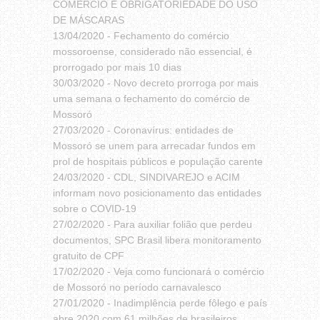
COMÉRCIO E OBRIGATORIEDADE DO USO
DE MÁSCARAS
13/04/2020 -
Fechamento do comércio
mossoroense, considerado não essencial, é
prorrogado por mais 10 dias
30/03/2020 -
Novo decreto prorroga por mais
uma semana o fechamento do comércio de
Mossoró
27/03/2020 -
Coronavírus: entidades de
Mossoró se unem para arrecadar fundos em
prol de hospitais públicos e população carente
24/03/2020 -
CDL, SINDIVAREJO e ACIM
informam novo posicionamento das entidades
sobre o COVID-19
27/02/2020 -
Para auxiliar folião que perdeu
documentos, SPC Brasil libera monitoramento
gratuito de CPF
17/02/2020 -
Veja como funcionará o comércio
de Mossoró no período carnavalesco
27/01/2020 -
Inadimplência perde fôlego e país
abre 2020 com 61 milhões de brasileiros