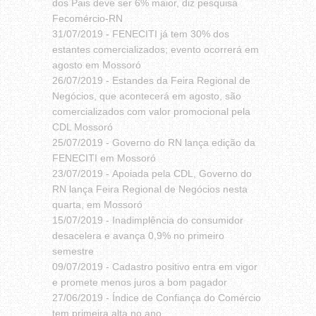
dos Pais deve ser 6% maior, diz pesquisa
Fecomércio-RN
31/07/2019 -
FENECITI já tem 30% dos
estantes comercializados; evento ocorrerá em
agosto em Mossoró
26/07/2019 -
Estandes da Feira Regional de
Negócios, que acontecerá em agosto, são
comercializados com valor promocional pela
CDL Mossoró
25/07/2019 -
Governo do RN lança edição da
FENECITI em Mossoró
23/07/2019 -
Apoiada pela CDL, Governo do
RN lança Feira Regional de Negócios nesta
quarta, em Mossoró
15/07/2019 -
Inadimplência do consumidor
desacelera e avança 0,9% no primeiro
semestre
09/07/2019 -
Cadastro positivo entra em vigor
e promete menos juros a bom pagador
27/06/2019 -
Índice de Confiança do Comércio
tem primeira alta no ano