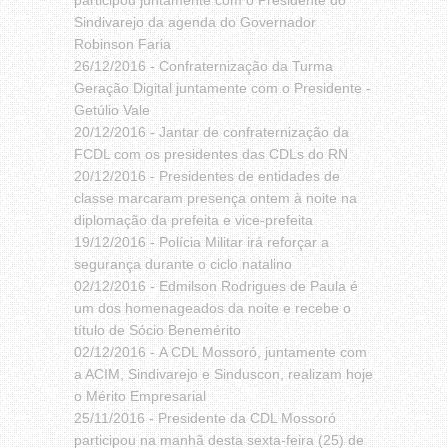
participou juntamente com o Presidente do
Sindivarejo da agenda do Governador
Robinson Faria
26/12/2016 -
Confraternização da Turma
Geração Digital juntamente com o Presidente -
Getúlio Vale
20/12/2016 -
Jantar de confraternização da
FCDL com os presidentes das CDLs do RN
20/12/2016 -
Presidentes de entidades de
classe marcaram presença ontem à noite na
diplomação da prefeita e vice-prefeita
19/12/2016 -
Polícia Militar irá reforçar a
segurança durante o ciclo natalino
02/12/2016 -
Edmilson Rodrigues de Paula é
um dos homenageados da noite e recebe o
título de Sócio Benemérito
02/12/2016 -
A CDL Mossoró, juntamente com
a ACIM, Sindivarejo e Sinduscon, realizam hoje
o Mérito Empresarial
25/11/2016 -
Presidente da CDL Mossoró
participou na manhã desta sexta-feira (25) de