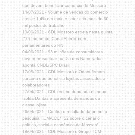
que devem beneficiar comércio de Mossoró
14/07/2021 -
Volume de vendas do comércio
cresce 1,4% em maio e setor cria mais de 60
mil postos de trabalho
10/06/2021 -
CDL Mossoró estreia nesta quinta
(10) momento ‘Canal Aberto’ com
parlamentares do RN
04/06/2021 -
93 milhões de consumidores
devem presentear no Dia dos Namorados,
aponta CNDL/SPC Brasil
17/05/2021 -
CDL Mossoró e Odont firmam
parceria que beneficia lojistas associados e
colaboradores
27/04/2021 -
CDL recebe deputada estadual
Isolda Dantas e apresenta demandas da
classe lojista
26/04/2021 -
Confira o resultado da primeira
pesquisa TCM/CDL/TS2 sobre o cenário
político, social e econômico de Mossoró
19/04/2021 -
CDL Mossoró e Grupo TCM